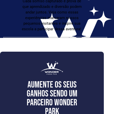
Cada sorriso capturado é prova de
que aprendizado e diversão podem
andar juntos. Veja como essas
experiências marcaram nossos
pequenos visitantes e inspire sua
escola a participar dessa aventura!
AUMENTE OS SEUS
GANHOS SENDO UM
PARCEIRO WONDER
PARK