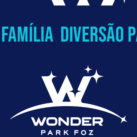
amília
diversão pa