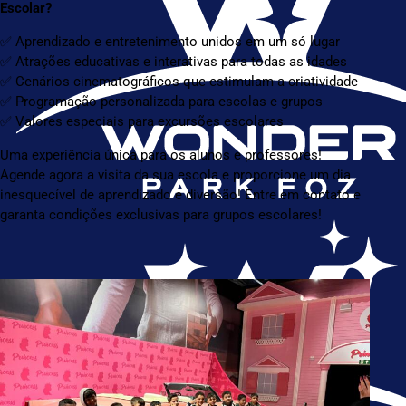
Escolar?
✅ Aprendizado e entretenimento unidos em um só lugar
✅ Atrações educativas e interativas para todas as idades
✅ Cenários cinematográficos que estimulam a criatividade
✅ Programação personalizada para escolas e grupos
✅ Valores especiais para excursões escolares
Uma experiência única para os alunos e professores!
Agende agora a visita da sua escola e proporcione um dia
inesquecível de aprendizado e diversão! Entre em contato e
garanta condições exclusivas para grupos escolares!