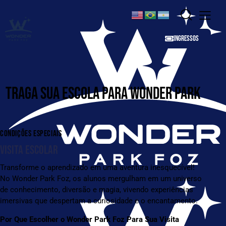
INGRESSOS
TRAGA SUA ESCOLA PARA WONDER PARK
CONDIÇÕES ESPECIAIS
VISITA ESCOLAR
Transforme o aprendizado em uma aventura inesquecível!
No Wonder Park Foz, os alunos mergulham em um universo
de conhecimento, diversão e magia, vivendo experiências
imersivas que despertam a curiosidade e o encantamento.
Por Que Escolher o Wonder Park Foz Para Sua Visita