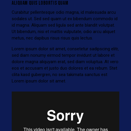
ALIQUAM QUIS LOBORTIS QUAM
Curabitur pellentesque odio magna, id malesuada arcu
sodales ut. Sed sed quam ut ex bibendum commodo id
id magna. Aliquam sed ligula sed ante blandit volutpat.
Ut bibendum, nisi et mattis vulputate, odio arcu aliquet
metus, nec dapibus risus risus quis lectus.
Lorem ipsum dolor sit amet, consetetur sadipscing elitr,
sed diam nonumy eirmod tempor invidunt ut labore et
dolore magna aliquyam erat, sed diam voluptua. At vero
eos et accusam et justo duo dolores et ea rebum. Stet
clita kasd gubergren, no sea takimata sanctus est
Lorem ipsum dolor sit amet.