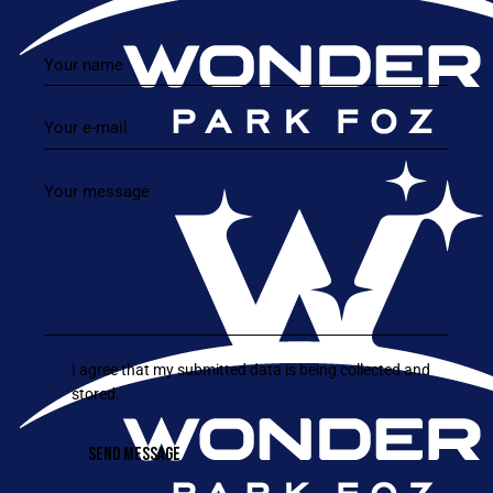
I agree that my submitted data is being collected and
stored.
SEND MESSAGE