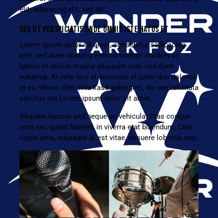
elit, adipiscing elit, sed do.
SED UT PERSPICIATIS UNDE OMNIS ISTE NATUS ET
Lorem ipsum dolor sit amet, consetetur sadipscing
elitr, sed diam nonumy eirmod tempor invidunt ut
labore et dolore magna aliquyam erat, sed diam
voluptua. At vero eos et accusam et justo duo dolores
et ea rebum. Stet clita kasd gubergren, no sea takimata
sanctus est Lorem ipsum dolor sit amet.
Aliquam laoreet sed neque ac vehicula. Cras congue
eros nec quam laoreet, in viverra erat bibendum. Cras
turpis urna, vulputate at est vitae, posuere lobortis erat.