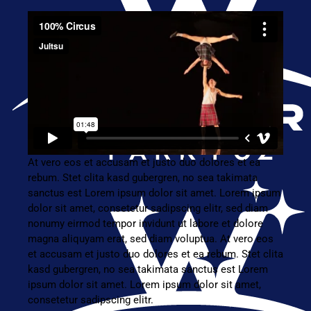
At vero eos et accusam et justo duo dolores et ea
rebum. Stet clita kasd gubergren, no sea takimata
sanctus est Lorem ipsum dolor sit amet. Lorem ipsum
dolor sit amet, consetetur sadipscing elitr, sed diam
nonumy eirmod tempor invidunt ut labore et dolore
magna aliquyam erat, sed diam voluptua. At vero eos
et accusam et justo duo dolores et ea rebum. Stet clita
kasd gubergren, no sea takimata sanctus est Lorem
ipsum dolor sit amet. Lorem ipsum dolor sit amet,
consetetur sadipscing elitr.