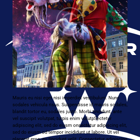
Mauris eu nisi eget nisi imperdiet vestibulum. Nunc
sodales vehicula risus. Suspendisse id mauris sodales,
blandit tortor eu, sodales justo. Morbi tincidunt, ante
vel suscipit volutpat, turpis enim volutpSectetur
adipiscing elit, sed do eiusm onsectetur adipiscing elit,
sed do eiusm od tempor incididunt ut labore. Ut vel
placerat eros, eu tincidunt velit. Consectetur adipiscing