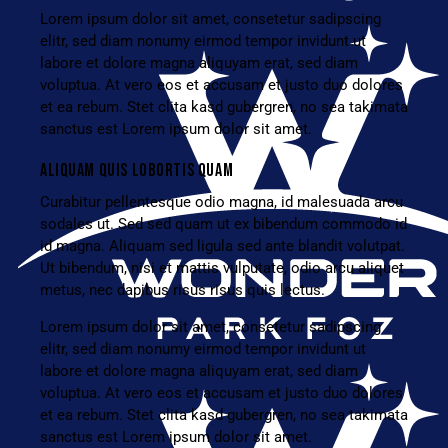
Lorem ipsum dolor sit amet, consetetur sadipscing
elitr, sed diam nonumy eirmod tempor invidunt ut
labore et dolore magna aliquyam erat, sed diam
voluptua. At vero eos et accusam et justo duo dolores
et ea rebum. Stet clita kasd gubergren, no sea takimata
sanctus est Lorem ipsum dolor sit amet.
ALIQUAM QUIS LOBORTIS QUAM
Curabitur pellentesque odio magna, id malesuada arcu
sodales ut. Sed sed quam ut ex bibendum commodo id
id magna. Aliquam sed ligula sed ante blandit volutpat.
Ut bibendum, nisi et mattis vulputate, odio arcu aliquet
metus, nec dapibus risus risus quis lectus.
Lorem ipsum dolor sit amet, consetetur sadipscing
elitr, sed diam nonumy eirmod tempor invidunt ut
labore et dolore magna aliquyam erat, sed diam
voluptua. At vero eos et accusam et justo duo dolores
et ea rebum. Stet clita kasd gubergren, no sea takimata
sanctus est Lorem ipsum dolor sit amet.