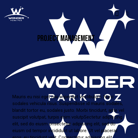
PROJECT MANAGEMENT
Mauris eu nisi eget nisi imperdiet vestibulum. Nunc
sodales vehicula risus. Suspendisse id mauris sodales,
blandit tortor eu, sodales justo. Morbi tincidunt, ante vel
suscipit volutpat, turpis enim volutpSectetur adipiscing
elit, sed do eiusm onsectetur adipiscing elit, sed do
eiusm od tempor incididunt ut labore. Ut vel placerat
eros, eu tincidunt velit. Consectetur adipiscing elit,