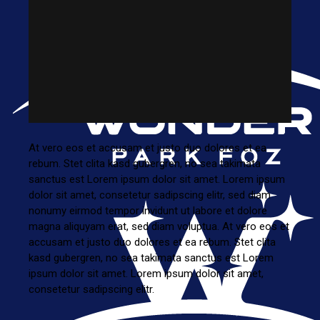
At vero eos et accusam et justo duo dolores et ea
rebum. Stet clita kasd gubergren, no sea takimata
sanctus est Lorem ipsum dolor sit amet. Lorem ipsum
dolor sit amet, consetetur sadipscing elitr, sed diam
nonumy eirmod tempor invidunt ut labore et dolore
magna aliquyam erat, sed diam voluptua. At vero eos et
accusam et justo duo dolores et ea rebum. Stet clita
kasd gubergren, no sea takimata sanctus est Lorem
ipsum dolor sit amet. Lorem ipsum dolor sit amet,
consetetur sadipscing elitr.