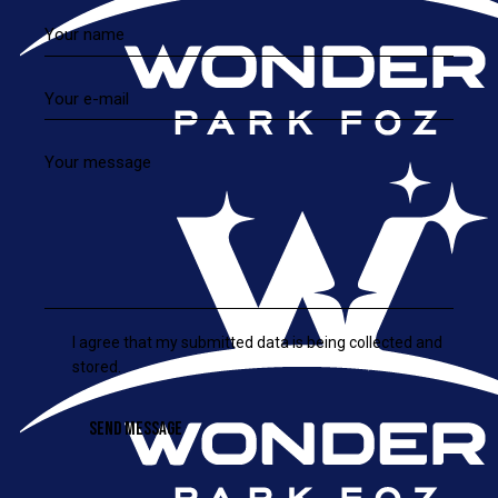
I agree that my submitted data is being collected and
stored.
SEND MESSAGE