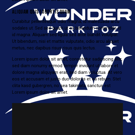
ALIQUAM QUIS LOBORTIS QUAM
Curabitur pellentesque odio magna, id malesuada arcu
sodales ut. Sed sed quam ut ex bibendum commodo id
id magna. Aliquam sed ligula sed ante blandit volutpat.
Ut bibendum, nisi et mattis vulputate, odio arcu aliquet
metus, nec dapibus risus risus quis lectus.
Lorem ipsum dolor sit amet, consetetur sadipscing elitr,
sed diam nonumy eirmod tempor invidunt ut labore et
dolore magna aliquyam erat, sed diam voluptua. At vero
eos et accusam et justo duo dolores et ea rebum. Stet
clita kasd gubergren, no sea takimata sanctus est
Lorem ipsum dolor sit amet.