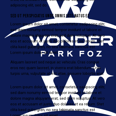
adipiscing elit, sed do.
SED UT PERSPICIATIS UNDE OMNIS ISTE NATUS ET
Lorem ipsum dolor sit amet, consetetur sadipscing elitr,
sed diam nonumy eirmod tempor invidunt ut labore et
dolore magna aliquyam erat, sed diam voluptua. At vero
eos et accusam et justo duo dolores et ea rebum. Stet
clita kasd gubergren, no sea takimata sanctus est
Lorem ipsum dolor sit amet.
Aliquam laoreet sed neque ac vehicula. Cras congue
eros nec quam laoreet, in viverra erat bibendum. Cras
turpis urna, vulputate at est vitae, posuere lobortis erat.
Lorem ipsum dolor sit amet, consetetur sadipscing elitr,
sed diam nonumy eirmod tempor invidunt ut labore et
dolore magna aliquyam erat, sed diam voluptua. At vero
eos et accusam et justo duo dolores et ea rebum. Stet
clita kasd gubergren, no sea takimata sanctus est
Lorem ipsum dolor sit amet.