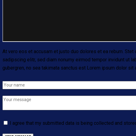
At vero eos et accusam et justo duo dolores et ea rebum. Stet 
sadipscing elitr, sed diam nonumy eirmod tempor invidunt ut la
gubergren, no sea takimata sanctus est Lorem ipsum dolor sit a
I agree that my submitted data is being collected and store