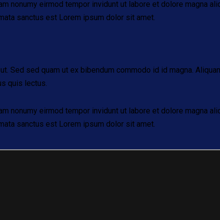
iam nonumy eirmod tempor invidunt ut labore et dolore magna ali
imata sanctus est Lorem ipsum dolor sit amet.
ut. Sed sed quam ut ex bibendum commodo id id magna. Aliquam se
us quis lectus.
iam nonumy eirmod tempor invidunt ut labore et dolore magna ali
imata sanctus est Lorem ipsum dolor sit amet.