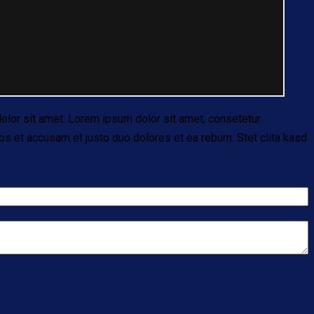
olor sit amet. Lorem ipsum dolor sit amet, consetetur
os et accusam et justo duo dolores et ea rebum. Stet clita kasd