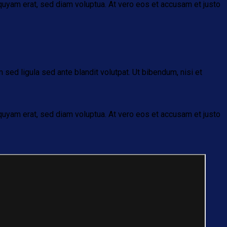
quyam erat, sed diam voluptua. At vero eos et accusam et justo
d ligula sed ante blandit volutpat. Ut bibendum, nisi et
quyam erat, sed diam voluptua. At vero eos et accusam et justo