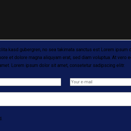
clita kasd gubergren, no sea takimata sanctus est Lorem ipsum d
bore et dolore magna aliquyam erat, sed diam voluptua. At vero e
met. Lorem ipsum dolor sit amet, consetetur sadipscing elitr.
d.