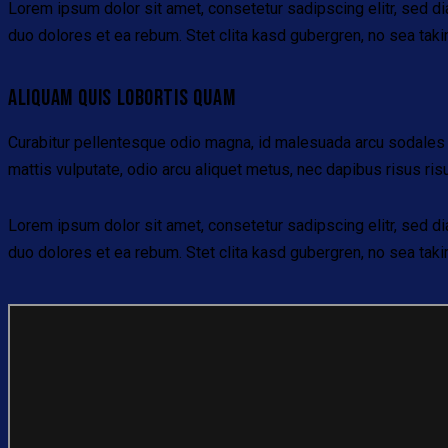
Lorem ipsum dolor sit amet, consetetur sadipscing elitr, sed d
duo dolores et ea rebum. Stet clita kasd gubergren, no sea tak
ALIQUAM QUIS LOBORTIS QUAM
Curabitur pellentesque odio magna, id malesuada arcu sodales 
mattis vulputate, odio arcu aliquet metus, nec dapibus risus ris
Lorem ipsum dolor sit amet, consetetur sadipscing elitr, sed d
duo dolores et ea rebum. Stet clita kasd gubergren, no sea tak