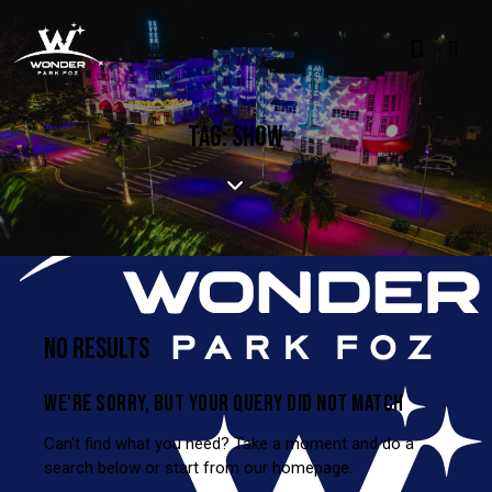
TAG: SHOW
NO RESULTS
WE'RE SORRY, BUT YOUR QUERY DID NOT MATCH
Can't find what you need? Take a moment and do a
search below or start from
our homepage
.