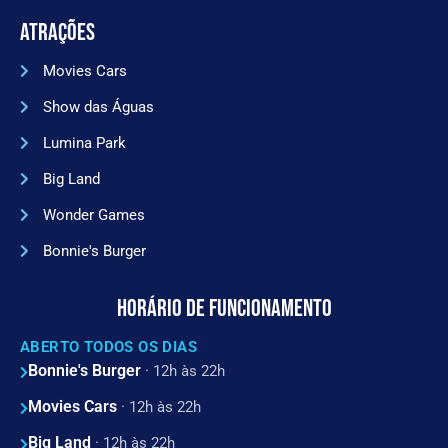
ATRAÇÕES
Movies Cars
Show das Águas
Lumina Park
Big Land
Wonder Games
Bonnie's Burger
HORÁRIO DE FUNCIONAMENTO
ABERTO TODOS OS DIAS
Bonnie's Burger
· 12h às 22h
Movies Cars
· 12h às 22h
Big Land
· 12h às 22h