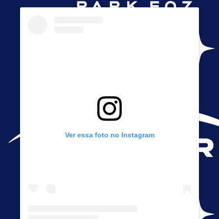
Ver essa foto no Instagram