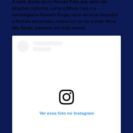
À noite, divirta-se no Wonder Park, que, além das
atrações cobertas, como o Movie Cars e a
hamburgueria
Bonnie’s Burger
, você vai amar descobrir
a floresta encantada
Lumina Foz
ou ver o lindo Show
das Águas, exclusivo em todo mundo.
Ver essa foto no Instagram