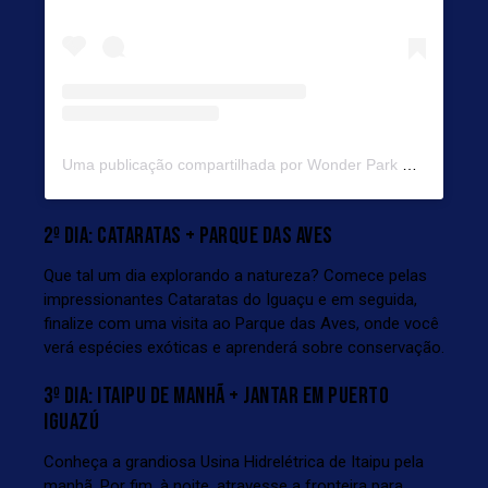
Uma publicação compartilhada por Wonder Park Foz (@wonderparkfoz)
2º DIA: CATARATAS + PARQUE DAS AVES
Que tal um dia explorando a natureza? Comece pelas
impressionantes Cataratas do Iguaçu e em seguida,
finalize com uma visita ao Parque das Aves, onde você
verá espécies exóticas e aprenderá sobre conservação.
3º DIA: ITAIPU DE MANHÃ + JANTAR EM PUERTO
IGUAZÚ
Conheça a grandiosa Usina Hidrelétrica de Itaipu pela
manhã. Por fim, à noite, atravesse a fronteira para