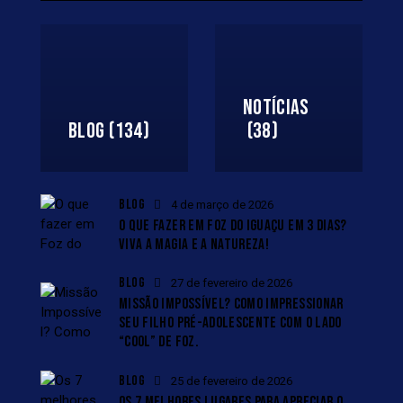
NOTÍCIAS
BLOG
(134)
(38)
BLOG
4 de março de 2026
O QUE FAZER EM FOZ DO IGUAÇU EM 3 DIAS?
VIVA A MAGIA E A NATUREZA!
BLOG
27 de fevereiro de 2026
MISSÃO IMPOSSÍVEL? COMO IMPRESSIONAR
SEU FILHO PRÉ-ADOLESCENTE COM O LADO
“COOL” DE FOZ.
BLOG
25 de fevereiro de 2026
OS 7 MELHORES LUGARES PARA APRECIAR O