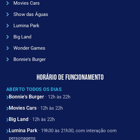
Movies Cars
Show das Águas
Lumina Park
Big Land
Wonder Games
Bonnie's Burger
HORÁRIO DE FUNCIONAMENTO
ABERTO TODOS OS DIAS
Bonnie's Burger
· 12h às 22h
Movies Cars
· 12h às 22h
Big Land
· 12h às 22h
Lumina Park
· 19h30 às 21h30, com interação com
personagens