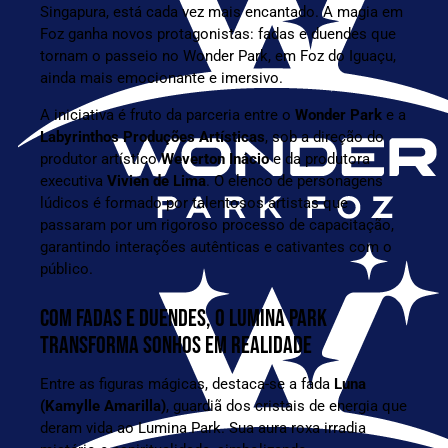
Singapura, está cada vez mais encantado. A magia em
Foz ganha novos protagonistas: fadas e duendes que
tornam o passeio no Wonder Park, em Foz do Iguaçu,
ainda mais emocionante e imersivo.
A iniciativa é fruto da parceria entre o
Wonder Park
e a
Labyrinthos Produções Artísticas
, sob a direção do
produtor artístico
Weverton Inácio
e da produtora
executiva
Vivien de Lima
. O elenco de personagens
lúdicos é formado por talentosos artistas que
passaram por um rigoroso processo de capacitação,
garantindo interações autênticas e cativantes com o
público.
COM FADAS E DUENDES, O LUMINA PARK
TRANSFORMA SONHOS EM REALIDADE
Entre as figuras mágicas, destaca-se a fada
Luna
(Kamylle Amarilla)
, guardiã dos cristais de energia que
deram vida ao Lumina Park. Sua aura roxa irradia