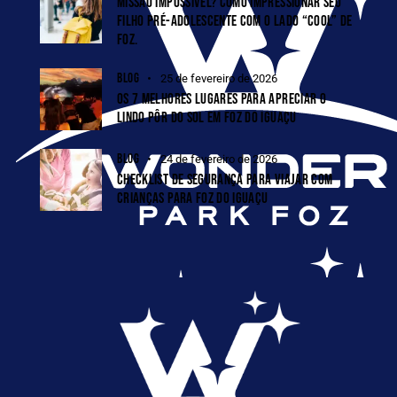
MISSÃO IMPOSSÍVEL? COMO IMPRESSIONAR SEU
FILHO PRÉ-ADOLESCENTE COM O LADO “COOL” DE
FOZ.
BLOG
25 de fevereiro de 2026
OS 7 MELHORES LUGARES PARA APRECIAR O
LINDO PÔR DO SOL EM FOZ DO IGUAÇU
BLOG
24 de fevereiro de 2026
CHECKLIST DE SEGURANÇA PARA VIAJAR COM
CRIANÇAS PARA FOZ DO IGUAÇU
família
diversão pa