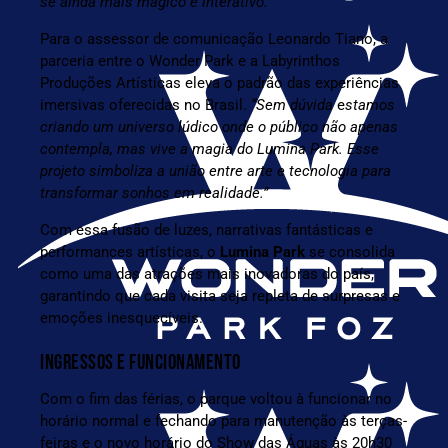
se ainda mais mágico e interativo.”
Para o assessor de comunicação Leonardo Tiano, a
parceria entre o Wonder Park e a Labyrinthos
Produções Artísticas eleva o padrão das experiências
imersivas oferecidas no Brasil.
“Sem dúvida
e
stamos
criando um universo lúdico onde o público não apenas
contempla, mas vive a magia do Lumina Park. Esse
projeto simboliza a união entre arte e tecnologia para
transformar sonhos em realidade.”
Com essa fusão de luzes, narrativas fantásticas e
performances artísticas, o
Lumina Park
se consolida
como uma das atrações mais inovadoras do país,
garantindo que cada visita seja repleta de surpresas e
emoções inesquecíveis.
INGRESSOS E FUNCIONAMENTO
Com o fim das férias, o parque voltou à funcionar no
horário normal e fechando para manutenção às terças-
feiras e o novo horário do Show das Águas às 20h30