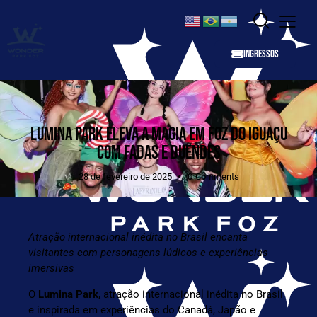
INGRESSOS
LUMINA PARK ELEVA A MAGIA EM FOZ DO IGUAÇU
COM FADAS E DUENDES
28 de fevereiro de 2025
0
Comments
Atração internacional inédita no Brasil encanta
visitantes com personagens lúdicos e experiências
imersivas
O
Lumina Park
, atração internacional inédita no Brasil
e inspirada em experiências do Canadá, Japão e