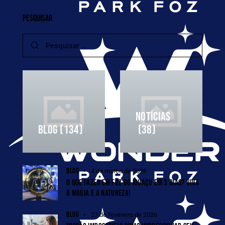
PESQUISAR
NOTÍCIAS
BLOG
(134)
(38)
BLOG
4 de março de 2026
O QUE FAZER EM FOZ DO IGUAÇU EM 3 DIAS? VIVA
A MAGIA E A NATUREZA!
BLOG
27 de fevereiro de 2026