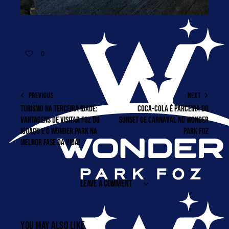
0
PREVIOUS
NEXT
TURISMO NA TERCEIRA IDADE:
COCA-COLA É PARCEIRA DO
VANTAGENS DE VISITAR FOZ DO
SUNSET DE CARNAVAL NO WONDER
IGUAÇU E O WONDER PARK NA
PARK FOZ
MELHOR FASE DA VIDA!
LEAVE A COMMENT
YOU MAY ALSO LIKE