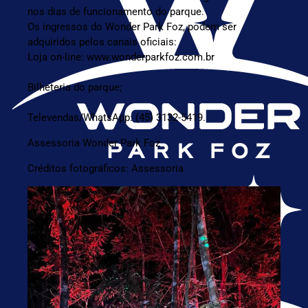
nos dias de funcionamento do parque.
Os ingressos do Wonder Park Foz, podem ser
adquiridos pelos canais oficiais:
Loja on-line:
www.wonderparkfoz.com.br
Bilheteria do parque;
Televendas/WhatsApp: (45) 3132-5419.
Assessoria Wonder Park Foz
Créditos fotográficos: Assessoria