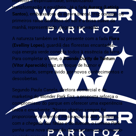
mistério e espiritualidade, simbolizando
transformação e equilíbrio. Já a fada
Aurora (Letícia
Santos)
, embaixadora da aurora boreal, traz consigo os
primeiros raios dourados do sol e a brisa suave da
manhã, representando alegria e renovação.
A natureza também se faz presente com a fada
Flora
(Evelliny Lopes)
, guardiã das florestas encantadas,
cuja energia verde conecta todos à essência da terra.
Para completar o time, o
Duende Durity de Tuntum
(Vitor Aparecido)
traz um toque de humor e
curiosidade, sempre ávido por novos conhecimentos e
descobertas.
Segundo Paula Canela, diretora comercial e de
marketing do Wonder Park Foz, a proposta reforça o
compromisso do parque em oferecer uma experiência
única e envolvente.
“Nosso objetivo sempre foi
proporcionar momentos inesquecíveis aos visitantes.
c
om a chegada das fadas e do duende, o Lumina Park
ganha uma nova dimensão de encantamento, tornando-