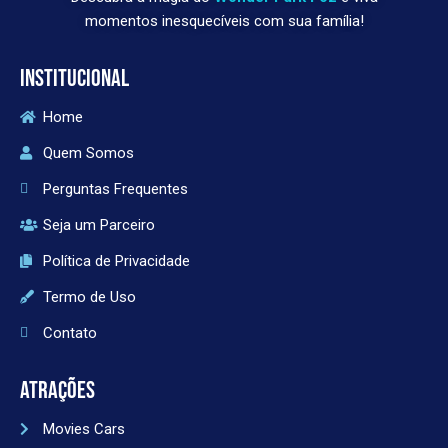
momentos inesquecíveis com sua família!
INSTITUCIONAL
Home
Quem Somos
Perguntas Frequentes
Seja um Parceiro
Política de Privacidade
Termo de Uso
Contato
ATRAÇÕES
Movies Cars