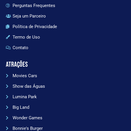
Perguntas Frequentes
Seja um Parceiro
Política de Privacidade
Termo de Uso
Contato
ATRAÇÕES
Movies Cars
Show das Águas
Lumina Park
Big Land
Wonder Games
Bonnie's Burger