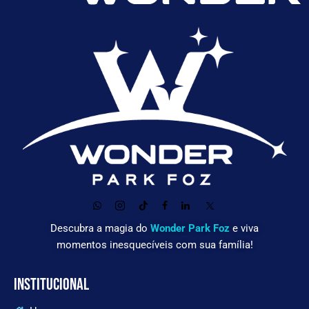
família
diversão pa
Descubra a magia do
Wonder Park Foz
e viva
momentos inesquecíveis com sua família!
INSTITUCIONAL