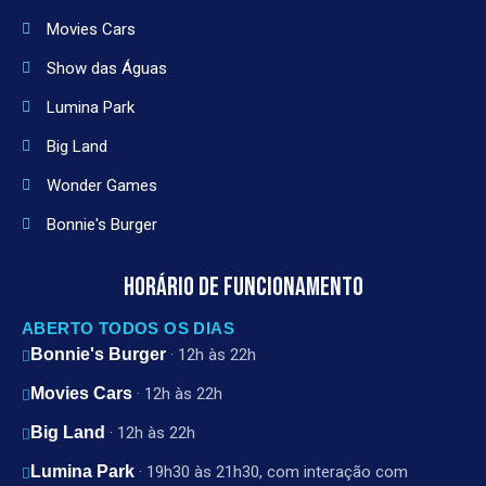
Movies Cars
Show das Águas
Lumina Park
Big Land
Wonder Games
Bonnie's Burger
HORÁRIO DE FUNCIONAMENTO
ABERTO TODOS OS DIAS
Bonnie's Burger
· 12h às 22h
Movies Cars
· 12h às 22h
Big Land
· 12h às 22h
Lumina Park
· 19h30 às 21h30, com interação com