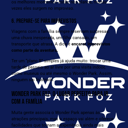
os melhores momentos estão nos planos, muitas
vezes eles surgem no improviso.
6. PREPARE-SE PARA IMPREVISTOS
Viagens com a família sempre reservam surpresas:
uma chuva inesperada, um filho cansado, um
transporte que atrasa. A dica é
encarar imprevistos
como parte da aventura.
Ter um “plano B” simples já ajuda muito: trocar uma
tarde de passeio ao ar livre por uma visita indoor,
como museus ou até mesmo o Wonder Park. Assim,
ninguém sai frustrado.
WONDER PARK FOZ: O LUGAR PERFEITO PARA IR
COM A FAMÍLIA
Muita gente associa o Wonder Park apenas às
atrações principais, mas o espaço vai além e oferece
facilidades que tornam a experiência ainda mais