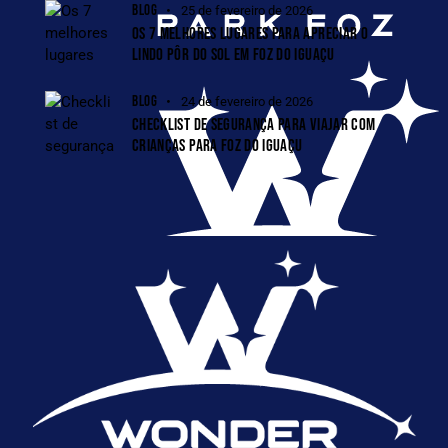
BLOG
25 de fevereiro de 2026
OS 7 MELHORES LUGARES PARA APRECIAR O
LINDO PÔR DO SOL EM FOZ DO IGUAÇU
BLOG
24 de fevereiro de 2026
CHECKLIST DE SEGURANÇA PARA VIAJAR COM
CRIANÇAS PARA FOZ DO IGUAÇU