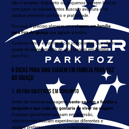
não é simples. Enquanto os pequenos querem brincar
sem parar, os adolescentes buscam aventura e os
adultos preferem conforto e praticidade.
Por isso, é preciso planejar uma
viagem em família
para Foz do Iguaçu
que agrade a todos.
Continue lendo e confira dicas importantes que vão te
ajudar no planejamento de uma viagem em família
para Foz.
6 DICAS PARA UMA VIAGEM EM FAMÍLIA PARA FOZ
DO IGUAÇU
1. DEFINA OBJETIVOS EM CONJUNTO
Antes de reservar passagens,
sente-se com a família e
pergunte o que cada um gostaria de viver na viagem
.
Crianças geralmente pensam em diversão,
adolescentes buscam experiências diferentes e
adultos preferem conforto e organização.