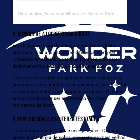
Uma publicação compartilhada por Wonder Park Foz (@wonderparkfoz)
3. CONSIDERE A LOGÍSTICA DA CIDADE
Foz do Iguaçu é um destino com muitos atrativos
próximos, mas a logística faz diferença. Comprar
ingressos antecipados, verificar horários e planejar
deslocamentos
evita filas e perda de tempo
.
Outra dica é escolher hospedagens bem localizadas,
próximas a restaurantes e vias principais, para facilitar
os deslocamentos com crianças ou idosos. O tempo
economizado pode ser aproveitado em mais
momentos de lazer.
4. LEVE EM CONTA AS DIFERENTES IDADES
Um dos maiores desafios é unir gerações. Os mais
novos têm energia de sobra, enquanto os mais velhos