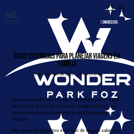
INGRESSOS
DICAS ESSENCIAIS PARA PLANEJAR VIAGENS EM
FAMÍLIA
23 de setembro de 2025
0
Comments
Poucas experiências são tão marcantes quanto viajar
em família. Dividir descobertas, risadas e fotos com
quem amamos criam memórias que ficam para
sempre.
Mas quem já organizou esse tipo de viagem sabe que