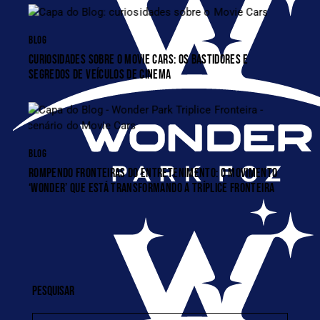
BLOG
CURIOSIDADES SOBRE O MOVIE CARS: OS BASTIDORES E
SEGREDOS DE VEÍCULOS DE CINEMA
BLOG
ROMPENDO FRONTEIRAS DO ENTRETENIMENTO: O MOVIMENTO
‘WONDER’ QUE ESTÁ TRANSFORMANDO A TRÍPLICE FRONTEIRA
PESQUISAR