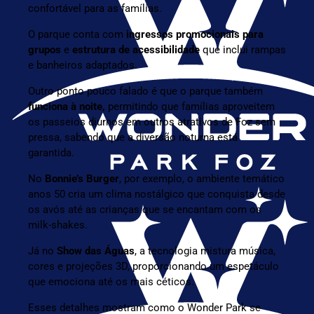
confortável para as famílias.
O parque conta com
ingressos promocionais para
grupos
e
estrutura de acessibilidade
que inclui rampas
e banheiros adaptados.
Outro ponto pouco falado é que o parque também
funciona à noite,
permitindo que famílias aproveitem
os passeios diurnos em outros atrativos de Foz sem
pressa, sabendo que a diversão noturna está
garantida.
No
Bonnie’s Burger
, por exemplo, o ambiente temático
anos 50 cria um clima nostálgico que conquista desde
os avós até as crianças que se encantam com os
milk-shakes.
Já no
Show das Águas
, a tecnologia mistura música,
cores e projeções 3D, proporcionando um espetáculo
que emociona até os mais céticos.
Esses detalhes mostram como o Wonder Park se