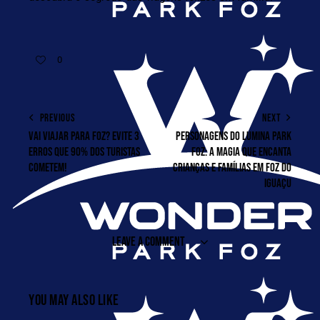
0
PREVIOUS
NEXT
VAI VIAJAR PARA FOZ? EVITE 3
PERSONAGENS DO LUMINA PARK
ERROS QUE 90% DOS TURISTAS
FOZ: A MAGIA QUE ENCANTA
COMETEM!
CRIANÇAS E FAMÍLIAS EM FOZ DO
IGUAÇU
LEAVE A COMMENT
YOU MAY ALSO LIKE