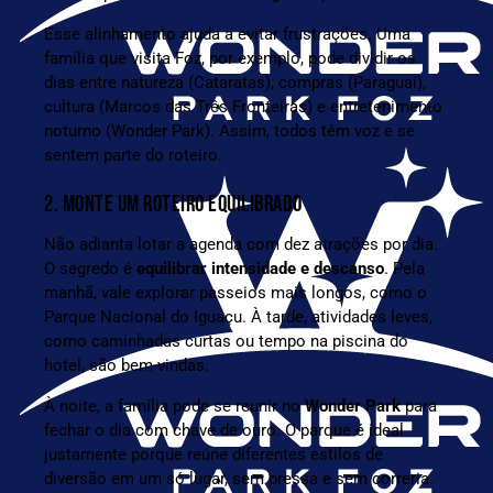
Esse alinhamento ajuda a evitar frustrações. Uma
família que visita Foz, por exemplo, pode dividir os
dias entre natureza (
Cataratas
), compras (
Paraguai
),
cultura (Marcos das Três Fronteiras) e entretenimento
noturno (
Wonder Park
). Assim, todos têm voz e se
sentem parte do roteiro.
2. MONTE UM ROTEIRO EQUILIBRADO
Não adianta lotar a agenda com dez atrações por dia.
O segredo é
equilibrar intensidade e descanso
. Pela
manhã, vale explorar passeios mais longos, como o
Parque Nacional do Iguaçu. À tarde, atividades leves,
como caminhadas curtas ou tempo na piscina do
hotel, são bem-vindas.
À noite, a família pode se reunir no
Wonder Park
para
fechar o dia com chave de ouro. O parque é ideal
justamente porque reúne diferentes estilos de
diversão em um só lugar, sem pressa e sem correria.