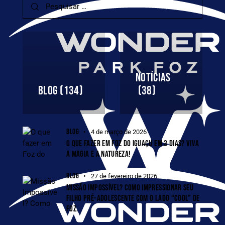
NOTÍCIAS
BLOG
(134)
(38)
BLOG
4 de março de 2026
O QUE FAZER EM FOZ DO IGUAÇU EM 3 DIAS? VIVA
A MAGIA E A NATUREZA!
BLOG
27 de fevereiro de 2026
MISSÃO IMPOSSÍVEL? COMO IMPRESSIONAR SEU
FILHO PRÉ-ADOLESCENTE COM O LADO “COOL” DE
FOZ.