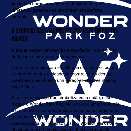
posiciona como um dos raros lugares em que
diferentes gerações se encontram em perfeita
sintonia.
O SEGREDO DAS VIAGENS FELIZES ESTÁ EM FOZ DO
IGUAÇU
Planejar viagens em família é desafiador, mas em Foz
do Iguaçu o esforço é recompensado.
Com uma combinação equilibrada de natureza, cultura
e entretenimento, a cidade se mostra como destino
ideal para quem busca unir gerações em uma mesma
experiência.
E se há um espaço que simboliza essa união, esse
lugar é o Wonder Park Foz. Mais do que um parque, ele
é um convite para que famílias vivam juntas uma noite
inesquecível, repleta de magia, tecnologia e diversão.
Garanta agora os
ingressos para o
Wonder Park Foz
e
descubra o segredo das viagens felizes em família.