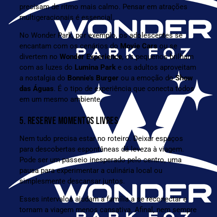
precisam de ritmo mais calmo. Pensar em atrações
multigeracionais é essencial.
No Wonder Park, por exemplo, os adolescentes se
encantam com os cenários do
Movie Cars
ou se
divertem no
Wonder Experience
, os pequenos brilham
com as luzes do
Lumina Park
e os adultos aproveitam
a nostalgia do
Bonnie’s Burger
ou a emoção do
Show
das Águas
. É o tipo de experiência que conecta todos
em um mesmo ambiente.
5. RESERVE MOMENTOS LIVRES
Nem tudo precisa estar no roteiro. Deixar espaços
para descobertas espontâneas dá leveza à viagem.
Pode ser um passeio inesperado pelo centro, uma
pausa para experimentar a culinária local ou
simplesmente descansar juntos.
Esses intervalos ajudam a família a se reconectar e
tornam a viagem menos cansativa. Afinal, nem sempre