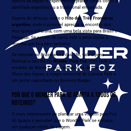
típicos da região e experimentar pratos locais como a
parrillada
argentina ou a tradicional empanada.
Depois do almoço, visite o
Hito das Três Fronteiras
argentino
, onde é possível apreciar o encontro dos
rios Iguaçu e Paraná, com uma bela vista para Brasil e
Paraguai. Se estiver de carro, vale a pena visitar a
feirinha que fica bem pertinho.
Se retornar ao Brasil antes das 18h, vale a pena
finalizar o seu dia no
Wonder Park Foz
, com todo o
encanto do Movie Cars, o espetáculo de luzes do
Show das Águas, a magia sensorial do Lumina Park e
um jantar caprichado no Bonnie’s Burger.
POR QUE O WONDER PARK SE ADAPTA A TODOS OS
ROTEIROS?
O mais interessante ao planejar uma viagem para
Foz
do Iguaçu
é perceber que o Wonder Park se encaixa
em qualquer estilo de viagem.