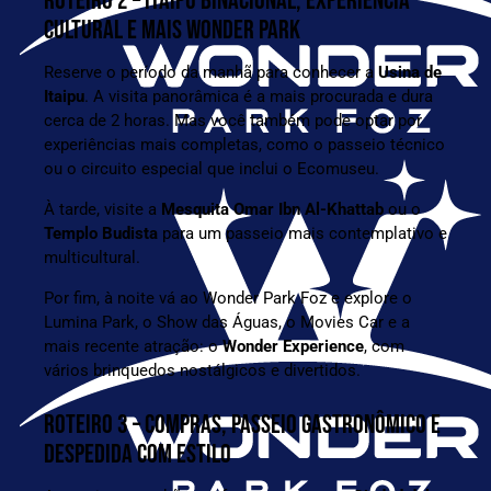
ROTEIRO 2 – ITAIPU BINACIONAL, EXPERIÊNCIA
CULTURAL E MAIS WONDER PARK
Reserve o período da manhã para conhecer a
Usina de
Itaipu
. A visita panorâmica é a mais procurada e dura
cerca de 2 horas. Mas você também pode optar por
experiências mais completas, como o passeio técnico
ou o circuito especial que inclui o Ecomuseu.
À tarde, visite a
Mesquita Omar Ibn Al-Khattab
ou o
Templo Budista
para um passeio mais contemplativo e
multicultural.
Por fim, à noite vá ao Wonder Park Foz e explore o
Lumina Park, o Show das Águas, o Movies Car e a
mais recente atração: o
Wonder Experience
, com
vários brinquedos nostálgicos e divertidos.
ROTEIRO 3 – COMPRAS, PASSEIO GASTRONÔMICO E
DESPEDIDA COM ESTILO