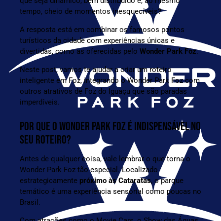
que seja dinâmico, bem distribuído e, ao mesmo
tempo, cheio de momentos inesquecíveis?
A resposta está em combinar os famosos pontos
turísticos da cidade com experiências únicas e
divertidas, como as oferecidas pelo
Wonder Park Foz
.
Neste post, vamos te ajudar a criar um roteiro
inteligente em Foz, integrando o Wonder Park Foz com
outros atrativos de Foz do Iguaçu que são paradas
imperdíveis.
POR QUE O WONDER PARK FOZ É INDISPENSÁVEL NO
SEU ROTEIRO?
Antes de qualquer coisa, vale lembrar o que torna o
Wonder Park Foz tão especial. Localizado
estrategicamente
próximo às Cataratas
, o parque
temático é uma experiência sensorial como poucas no
Brasil.
Com atrações como o
Movie Car
s, o
Show das Águas
,