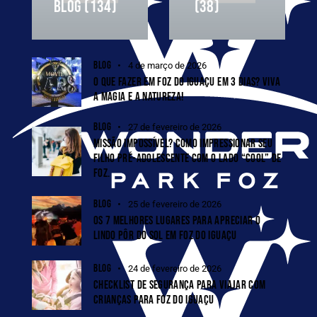
BLOG
(134)
(38)
BLOG
4 de março de 2026
O QUE FAZER EM FOZ DO IGUAÇU EM 3 DIAS? VIVA
A MAGIA E A NATUREZA!
BLOG
27 de fevereiro de 2026
MISSÃO IMPOSSÍVEL? COMO IMPRESSIONAR SEU
FILHO PRÉ-ADOLESCENTE COM O LADO “COOL” DE
FOZ.
BLOG
25 de fevereiro de 2026
OS 7 MELHORES LUGARES PARA APRECIAR O
LINDO PÔR DO SOL EM FOZ DO IGUAÇU
BLOG
24 de fevereiro de 2026
CHECKLIST DE SEGURANÇA PARA VIAJAR COM
CRIANÇAS PARA FOZ DO IGUAÇU