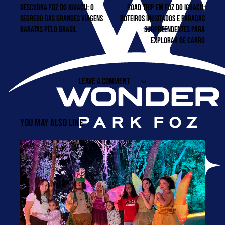
DESCUBRA FOZ DO IGUAÇU: O
ROAD TRIP EM FOZ DO IGUAÇU:
SEGREDO DAS GRANDES VIAGENS
ROTEIROS INUSITADOS E PARADAS
BARATAS PELO BRASIL
SURPREENDENTES PARA
EXPLORAR DE CARRO
LEAVE A COMMENT
YOU MAY ALSO LIKE