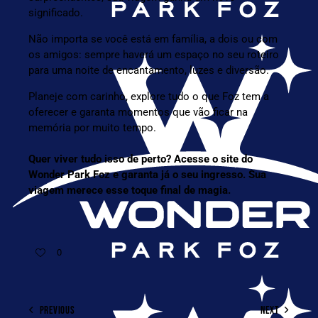
significado.
Não importa se você está em família, a dois ou com
os amigos: sempre haverá um espaço no seu roteiro
para uma noite de encantamento, luzes e diversão.
Planeje com carinho, explore tudo o que Foz tem a
oferecer e garanta momentos que vão ficar na
memória por muito tempo.
Quer viver tudo isso de perto?
Acesse o site do
Wonder Park Foz e garanta já o seu ingresso
. Sua
viagem merece esse toque final de magia.
0
PREVIOUS
NEXT