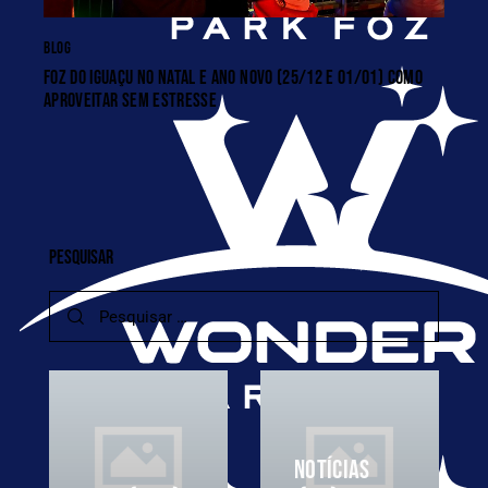
BLOG
FOZ DO IGUAÇU NO NATAL E ANO NOVO (25/12 E 01/01) COMO
APROVEITAR SEM ESTRESSE
PESQUISAR
NOTÍCIAS