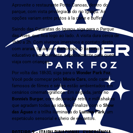
Aproveite o restaurante Porto Canoas, dentro do
parque, com vista privilegiada do rio Iguaçu. As
opções variam entre pratos à la carte e buffet.
Saindo das Cataratas do Iguaçu, siga para o
Parque
das Aves
, que fica logo ao lado. A visita dura cerca de
1h30 a 2h. Com viveiros imersivos e contato direto
com araras, tucanos e flamingos. O passeio é
educativo e emocionante, especialmente para quem
viaja com crianças.
Por volta das 18h30, siga para o
Wonder Park Foz
.
Você pode começar pelo
Movie Cars
, onde carros
famosos de filmes e séries estão ambientados em
cenários cinematográficos. Em seguida, jante no
Bonnie’s Burger
, com decoração retrô e milkshakes
que agradam todas as idades. Finalize com o
Show
das Águas
e a trilha iluminada do
Lumina Park
, um
espetáculo sensorial e cheio de encantos.