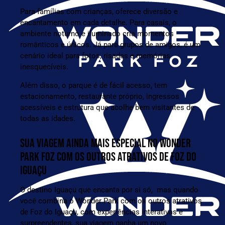
Para famílias com crianças, oferece diversão e
encantamento em cada detalhe. Para casais, o
ambiente noturno e iluminado cria momentos
românticos e únicos. Já para grupos de amigos, é um
cenário ideal para fotos, risadas e memórias
inesquecíveis.
Além disso, o parque é de fácil acesso, tem
estacionamento, restaurante próprio, ingressos
acessíveis e estrutura que acolhe bem visitantes de
todas as idades.
SUA VIAGEM AINDA MAIS ESPECIAL NO WONDER
PARK FOZ COM OS OUTROS ATRATIVOS DE FOZ DO
IGUAÇU
O destino Iguaçu que encanta por si só, mas quando
você combina o Wonder Park com os outros atrativos
de Foz do Iguaçu, com experiências interativas e
surpreendentes, sua viagem ganha um novo