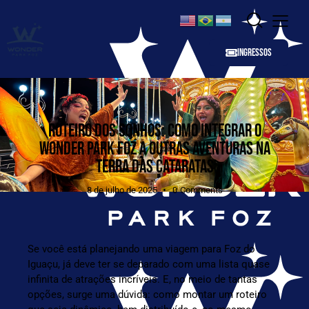
INGRESSOS
ROTEIRO DOS SONHOS: COMO INTEGRAR O
WONDER PARK FOZ A OUTRAS AVENTURAS NA
TERRA DAS CATARATAS
8 de julho de 2025
0
Comments
Se você está planejando uma viagem para Foz do
Iguaçu, já deve ter se deparado com uma lista quase
infinita de atrações incríveis. E, no meio de tantas
opções, surge uma dúvida: como montar um roteiro