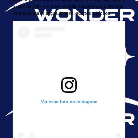
o
Lumina Park
e o novo
Wonder Experience
, o Wonder
Park encanta crianças, jovens, adultos e idosos.
Ver essa foto no Instagram