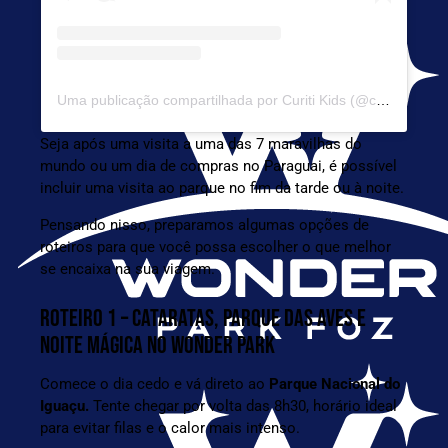
Uma publicação compartilhada por Curiti Kids (@curiti.kids)
Seja após uma visita a uma das 7 maravilhas do
mundo ou um dia de compras no Paraguai, é possível
incluir uma visita ao parque no fim da tarde ou à noite.
Pensando nisso, preparamos algumas opções de
roteiros para que você possa escolher o que melhor
se encaixa na sua viagem.
ROTEIRO 1 – CATARATAS, PARQUE DAS AVES E
NOITE MÁGICA NO WONDER PARK
Comece o dia cedo e vá direto ao
Parque Nacional do
Iguaçu
.
Tente chegar por volta das 8h30, horário ideal
para evitar filas e o calor mais intenso.