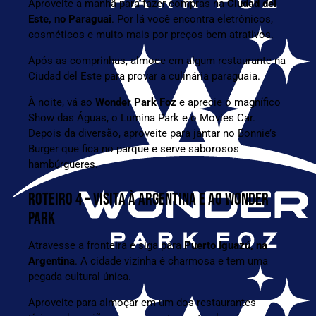
Aproveite a manhã para fazer compras na
Ciudad del
Este, no
Paraguai
. Por lá você encontra eletrônicos,
cosméticos e muito mais por preços bem atrativos.
Após as comprinhas, almoce em algum restaurante na
Ciudad del Este para provar a culinária paraguaia.
À noite, vá ao
Wonder Park Foz
e aprecie o magnífico
Show das Águas, o Lumina Park e o Movies Car.
Depois da diversão, aproveite para jantar no Bonnie’s
Burger que fica no parque e serve saborosos
hambúrgueres.
ROTEIRO 4 – VISITA À ARGENTINA E AO WONDER
PARK
Atravesse a fronteira e siga para
Puerto Iguazú, na
Argentina
. A cidade vizinha é charmosa e tem uma
pegada cultural única.
Aproveite para almoçar em um dos restaurantes