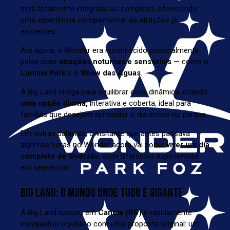
será totalmente integrada ao complexo, oferecendo
uma experiência complementar às atrações já
existentes.
Até agora, o Wonder era reconhecido principalmente
pelas suas
atrações noturnas e sensoriais
— como o
Lumina Park
e o
Show das Águas
.
A Big Land chega para equilibrar essa dinâmica, criando
uma opção diurna,
interativa e coberta, ideal para
famílias que desejam aproveitar o dia inteiro no parque.
Em outras palavras, o visitante que antes passava
algumas horas no Wonder agora vai poder
viver um dia
completo de diversão
, com diferentes experiências
em sequência!
BIG LAND: O MUNDO ONDE TUDO É GIGANTE
A
Big Land nasceu em
Canela (RS)
e rapidamente
conquistou o público com uma proposta original: um