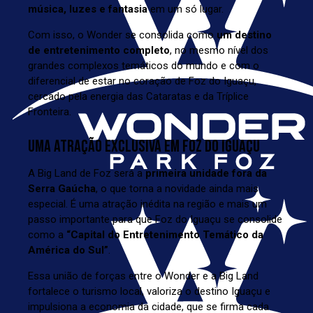
música, luzes e fantasia
em um só lugar.
Com isso, o Wonder se consolida como
um destino
de entretenimento completo
, no mesmo nível dos
grandes complexos temáticos do mundo e com o
diferencial de estar no coração de Foz do Iguaçu,
cercado pela energia das Cataratas e da Tríplice
Fronteira.
UMA ATRAÇÃO EXCLUSIVA EM FOZ DO IGUAÇU
A Big Land de Foz será a
primeira unidade fora da
Serra Gaúcha
, o que torna a novidade ainda mais
especial. É uma atração inédita na região e mais um
passo importante para que Foz do Iguaçu se consolide
como a
“Capital do Entretenimento Temático da
América do Sul”
.
Essa união de forças entre o Wonder e a Big Land
fortalece o turismo local, valoriza o destino Iguaçu e
impulsiona a economia da cidade, que se firma cada