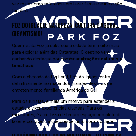
vez mais como referência em lazer familiar e inovação
turística.
FOZ DO IGUAÇU: NATUREZA, CULTURA E AGORA…
GIGANTISMO!
Quem visita Foz já sabe que a cidade tem muito mais
para explorar além das Cataratas. O destino vem
ganhando destaque por combinar
atrações naturais e
temáticas
.
Com a chegada da Big Land, Foz do Iguaçu entra
definitivamente no mapa dos grandes destinos de
entretenimento familiar da América do Sul.
Para os turistas, é mais um motivo para estender a
estadia e viver experiências diversas. Para os
moradores, é a certeza de ter um espaço completo de
lazer e convivência que cresce junto com a cidade.