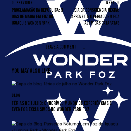
PREVIOUS
NEXT
PROCLAMAÇÃO DA REPÚBLICA: 3
DIA DA CONSCIÊNCIA NEGRA:
DIAS DE MAGIA EM FOZ DO
APROVEITE O FERIADO EM FOZ
IGUAÇU E WONDER PARK!
ALÉM DAS CATARATAS
LEAVE A COMMENT
YOU MAY ALSO LIKE
BLOG
FÉRIAS DE JULHO: O INCRÍVEL MUNDO DE EXPERIÊNCIAS E
EVENTOS EXCLUSIVOS NO WONDER PARK FOZ