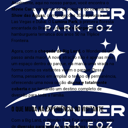
Atualmente, aqui no nosso parque, você encontra o
Movie Cars
, com mais de 50 veículos do cinema. O
Show das Águas
, com projeções 3D inspiradas em
Las Vegas e Dubai. O
Lumina Park
, a primeira floresta
encantada do Brasil e o
Bonnie’s Burger
,
a primeira
hamburgueria temática dos anos 50 na Tríplice
Fronteira.
Agora, com a
chegada da Big Land
, o Wonder dá um
passo ainda maior. A nova atração não é apenas mais
um espaço dentro do parque, ela marca uma virada na
forma como os visitantes vivem o parque. Dessa
forma, pensamos em ampliar o tempo de permanência,
oferecendo uma nova opção
diurna e totalmente
coberta
e se tornando um destino completo de
diversão para toda a família.
O QUE MUDA NA EXPERIÊNCIA DO VISITANTE
Com a Big Land, o Wonder Park Foz amplia o conceito
de
diversão para todos os momentos
. A nova área