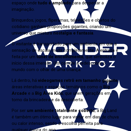
espaço onde
tudo é ampliado
para despertar a
imaginação.
Brinquedos, jogos, fliperamas, televisões e objetos do
cotidiano ganham proporções gigantes, criando um
universo que mistura
nostalgia e fantasia
.
O visitante é transportado para um ambiente em que a
sensação de escala muda completamente. A entrada é
feita por um
túnel de encolhimento
, que simboliza o
início dessa imersão. Um convite a redescobrir o
mundo com o olhar de uma criança.
Lá dentro, há
videogames retrô em tamanho gigante
,
áreas interativas e espaços temáticos como o
Big
Arcade
e a
Big Área Kids
, que unem gerações em
torno da brincadeira e da descoberta.
Por ser
um ambiente totalmente coberto
, a Big Land
é também um ótimo lugar para visitar em dias de chuva
ou calor intenso, sendo a escolha perfeita para
qualquer época do ano.