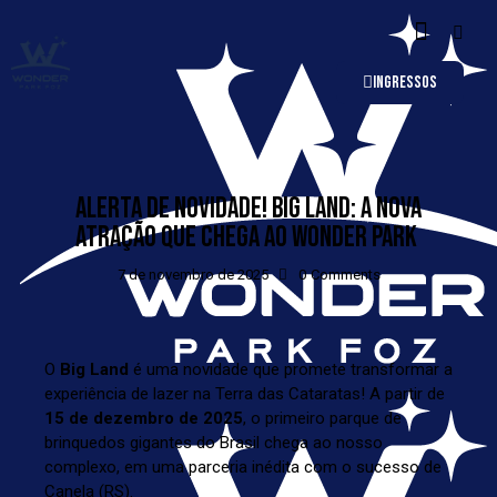
INGRESSOS
ALERTA DE NOVIDADE! BIG LAND: A NOVA
ATRAÇÃO QUE CHEGA AO WONDER PARK
7 de novembro de 2025
0
Comments
O
Big Land
é uma novidade que promete transformar a
experiência de lazer na Terra das Cataratas! A partir de
15 de dezembro de 2025
, o primeiro parque de
brinquedos gigantes do Brasil chega ao nosso
complexo, em uma parceria inédita com o sucesso de
Canela (RS).