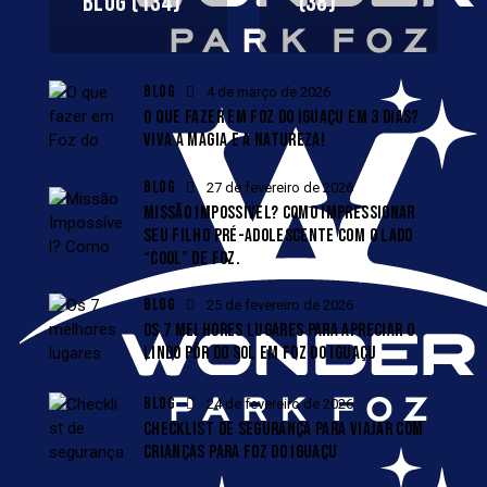
BLOG
(134)
(38)
BLOG
4 de março de 2026
O QUE FAZER EM FOZ DO IGUAÇU EM 3 DIAS?
VIVA A MAGIA E A NATUREZA!
BLOG
27 de fevereiro de 2026
MISSÃO IMPOSSÍVEL? COMO IMPRESSIONAR
SEU FILHO PRÉ-ADOLESCENTE COM O LADO
“COOL” DE FOZ.
BLOG
25 de fevereiro de 2026
OS 7 MELHORES LUGARES PARA APRECIAR O
LINDO PÔR DO SOL EM FOZ DO IGUAÇU
BLOG
24 de fevereiro de 2026
CHECKLIST DE SEGURANÇA PARA VIAJAR COM
CRIANÇAS PARA FOZ DO IGUAÇU