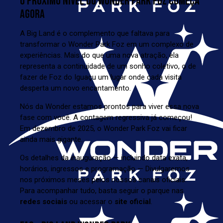
O PRÓXIMO NÍVEL DO WONDER PARK FOZ COMEÇA
AGORA
A Big Land é o complemento que faltava para
transformar o Wonder Park Foz em um complexo de
experiências. Mais do que uma nova atração, ela
representa a continuidade de um sonho coletivo, o de
fazer de Foz do Iguaçu um lugar onde cada visita
desperta um novo encantamento.
Nós da Wonder estamos prontos para viver essa nova
fase com você. A contagem regressiva já começou!
Em dezembro de 2025, o Wonder Park Foz vai ficar
ainda mais gigante.
Os detalhes da inauguração — incluindo data exata,
horários, ingressos e programação — Divulgaremos
nos próximos meses pelos nossos canais oficiais.
Para acompanhar tudo, basta seguir o parque nas
redes sociais
ou acessar o
site oficial
.