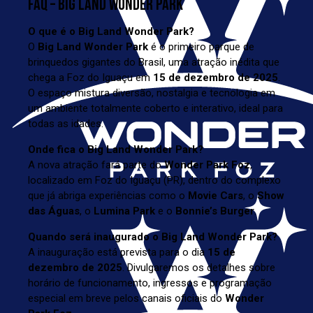
FAQ – BIG LAND WONDER PARK
O que é o Big Land Wonder Park?
O
Big Land Wonder Park
é o primeiro parque de
brinquedos gigantes do Brasil, uma atração inédita que
chega a Foz do Iguaçu em
15 de dezembro de 2025
.
O espaço mistura diversão, nostalgia e tecnologia em
um ambiente totalmente coberto e interativo, ideal para
todas as idades.
Onde fica o Big Land Wonder Park?
A nova atração fará parte do
Wonder Park Foz
,
localizado em Foz do Iguaçu (PR), dentro do complexo
que já abriga experiências como o
Movie Cars
, o
Show
das Águas
, o
Lumina Park
e o
Bonnie’s Burger
.
Quando será inaugurado o Big Land Wonder Park?
A inauguração está prevista para o dia
15 de
dezembro de 2025
. Divulgaremos os detalhes sobre
horário de funcionamento, ingressos e programação
especial em breve pelos canais oficiais do
Wonder