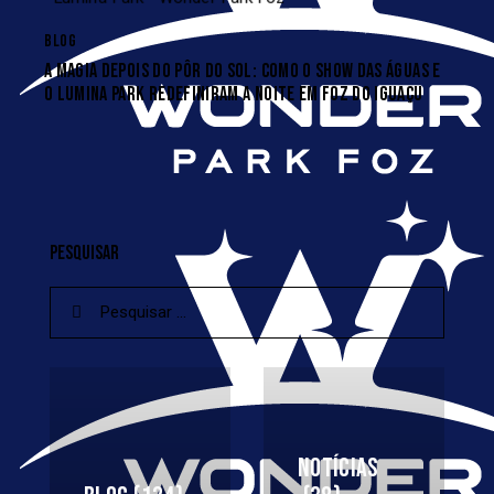
BLOG
A MAGIA DEPOIS DO PÔR DO SOL: COMO O SHOW DAS ÁGUAS E
O LUMINA PARK REDEFINIRAM A NOITE EM FOZ DO IGUAÇU
PESQUISAR
NOTÍCIAS