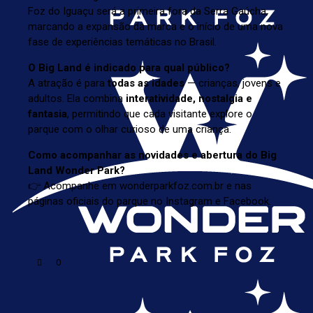
Foz do Iguaçu será a primeira fora da Serra Gaúcha,
marcando a expansão da marca e o início de uma nova
fase de experiências temáticas no Brasil.
O Big Land é indicado para qual público?
A atração é para
todas as idades
— crianças, jovens e
adultos. Ela combina
interatividade, nostalgia e
fantasia
, permitindo que cada visitante explore o
parque com o olhar curioso de uma criança.
Como acompanhar as novidades e abertura do Big
Land Wonder Park?
👉 Acompanhe em
wonderparkfoz.com.br
e nas
páginas oficiais do parque no Instagram e Facebook.
0