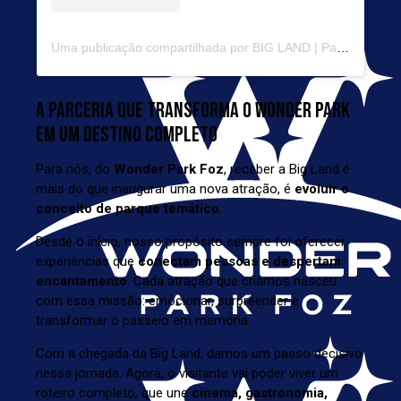
Uma publicação compartilhada por BIG LAND | Parque Temático (@biglandoficial)
A PARCERIA QUE TRANSFORMA O WONDER PARK
EM UM DESTINO COMPLETO
Para nós, do
Wonder Park Foz
, receber a Big Land é
mais do que inaugurar uma nova atração, é
evoluir o
conceito de
parque temático
.
Desde o início, nosso propósito sempre foi oferecer
experiências que
conectam pessoas e despertam
encantamento
. Cada atração que criamos nasceu
com essa missão: emocionar, surpreender e
transformar o passeio em memória.
Com a chegada da Big Land, damos um passo decisivo
nessa jornada. Agora, o visitante vai poder viver um
roteiro completo, que une
cinema, gastronomia,