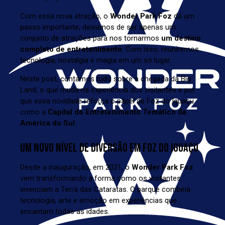
Com essa nova atração, o
Wonder Park Foz
dá um
passo importante, deixamos de ser apenas um
conjunto de atrações para nos tornarmos
um destino
completo de entretenimento
. Com isso, reuniremos
tecnologia, nostalgia e magia em um só lugar.
Neste post, contamos tudo sobre a chegada da Big
Land, o que muda na experiência dos visitantes e por
que essa novidade reforça o papel de Foz do Iguaçu
como a
Capital do Entretenimento Temático da
América do Sul
.
UM NOVO NÍVEL DE DIVERSÃO EM FOZ DO IGUAÇU
Desde a inauguração, em 2021, o
Wonder Park Foz
vem transformando a forma como os visitantes
vivenciam a Terra das Cataratas. O parque combina
tecnologia, arte e emoção em experiências que
encantam todas as idades.