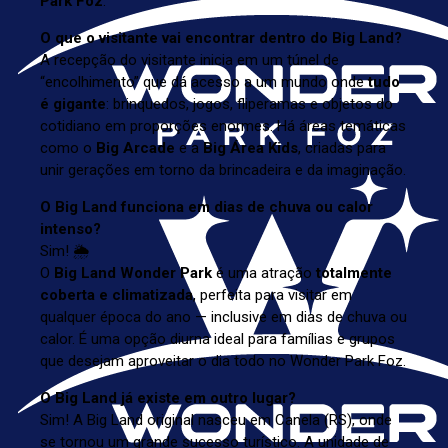
Park Foz
.
O que o visitante vai encontrar dentro do Big Land?
A recepção do visitante inicia em um túnel de
“encolhimento” que dá acesso a um mundo onde
tudo
é gigante
: brinquedos, jogos, fliperamas e objetos do
cotidiano em proporções enormes. Há áreas temáticas
como o
Big Arcade
e a
Big Área Kids
, criadas para
unir gerações em torno da brincadeira e da imaginação.
O Big Land funciona em dias de chuva ou calor
intenso?
Sim! 🌦️
O
Big Land Wonder Park
é uma atração
totalmente
coberta e climatizada
, perfeita para visitar em
qualquer época do ano — inclusive em dias de chuva ou
calor. É uma opção diurna ideal para famílias e grupos
que desejam aproveitar o dia todo no Wonder Park Foz.
O Big Land já existe em outro lugar?
Sim! A Big Land original nasceu em Canela (RS), onde
se tornou um grande sucesso turístico. A unidade de