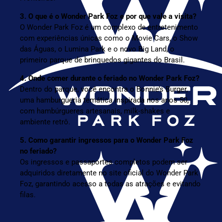
3. O que é o Wonder Park Foz e por que vale a visita?
O Wonder Park Foz é um complexo de entretenimento
com experiências únicas como o Movie Cars, o Show
das Águas, o Lumina Park e o novo Big Land, o
primeiro parque de brinquedos gigantes do Brasil.
4. Onde comer durante o feriado no Wonder Park Foz?
Dentro do parque, você encontra o Bonnie’s Burger,
uma hamburgueria temática inspirada nos anos 50,
com hambúrgueres artesanais, milk-shakes e
ambiente retrô.
5. Como garantir ingressos para o Wonder Park Foz
no feriado?
Os ingressos e passaportes completos podem ser
adquiridos diretamente no site oficial do Wonder Park
Foz, garantindo acesso a todas as atrações e evitando
filas.