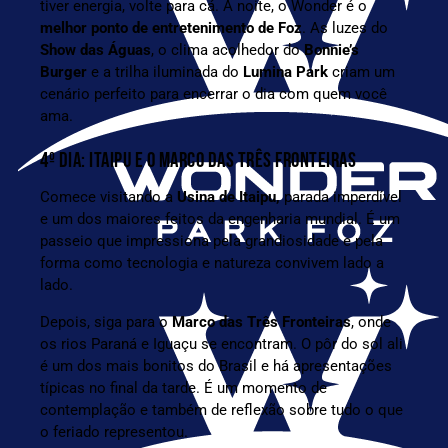
tiver energia, volte para cá. À noite, o Wonder é o
melhor ponto de entretenimento de Foz
. As luzes do
Show das Águas
, o clima acolhedor do
Bonnie’s
Burger
e a trilha iluminada do
Lumina Park
criam um
cenário perfeito para encerrar o dia com quem você
ama.
4º DIA: ITAIPU E O MARCO DAS TRÊS FRONTEIRAS
Comece visitando a
Usina de Itaipu,
parada imperdível
e um dos maiores feitos da engenharia mundial. É um
passeio que impressiona pela grandiosidade e pela
forma como tecnologia e natureza convivem lado a
lado.
Depois, siga para o
Marco das Três Fronteiras
, onde
os rios Paraná e Iguaçu se encontram. O pôr do sol ali
é um dos mais bonitos do Brasil e há apresentações
típicas no final da tarde. É um momento de
contemplação e também de reflexão sobre tudo o que
o feriado representou.