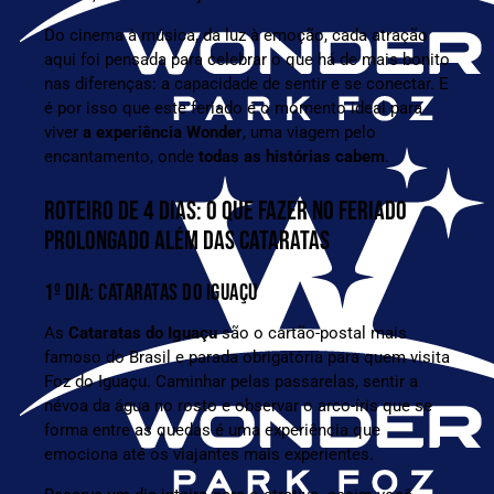
Do cinema à música, da luz à emoção, cada atração
aqui foi pensada para celebrar o que há de mais bonito
nas diferenças: a capacidade de sentir e se conectar. E
é por isso que este feriado é o momento ideal para
viver
a experiência Wonder
, uma viagem pelo
encantamento, onde
todas as histórias cabem
.
ROTEIRO DE 4 DIAS: O QUE FAZER NO FERIADO
PROLONGADO ALÉM DAS CATARATAS
1º DIA: CATARATAS DO IGUAÇU
As
Cataratas do Iguaçu
são o cartão-postal mais
famoso do Brasil e parada obrigatória para quem visita
Foz do Iguaçu. Caminhar pelas passarelas, sentir a
névoa da água no rosto e observar o arco-íris que se
forma entre as quedas é uma experiência que
emociona até os viajantes mais experientes.