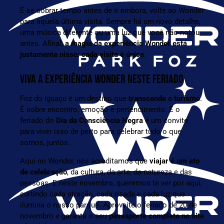
E se sobrar tempo antes de ir embora, volte ao Wonder
para aquela última visita. Sempre há um novo detalhe,
uma música diferente ou uma luz que você não notou
antes. Afinal,
a magia da experiência Wonder está
justamente nisso: cada visita é única
.
VIVA A EXPERIÊNCIA WONDER NESTE FERIADO
Foz do Iguaçu é um destino que
transcende o turismo
.
É sobre encontro, emoção e pertencimento. E o
feriado do
Dia da Consciência Negra
é um convite
para viver isso de perto para celebrar tudo o que
somos, juntos.
Aqui no Wonder, nós acreditamos que
viajar é um ato
de celebração
, da cultura, da arte, da natureza e das
pessoas. E neste novembro, queremos te ver por aqui,
curtindo cada atração, cada risada e cada luz que
ilumina o nosso parque. Aproveite o feriado de 20 de
novembro e garanta o seu
passaporte completo no site