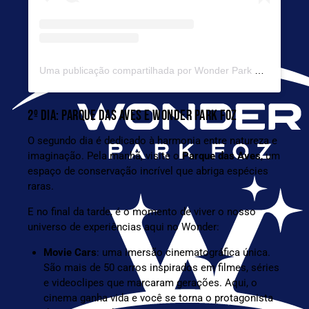
Uma publicação compartilhada por Wonder Park Foz (@wonderparkfoz)
2º DIA: PARQUE DAS AVES E WONDER PARK FOZ
O segundo dia é dedicado à harmonia entre natureza e
imaginação. Pela manhã, visite o
Parque das Aves
, um
espaço de conservação incrível que abriga espécies
raras.
E no final da tarde, é o momento de viver o nosso
universo de experiências aqui no Wonder:
Movie Cars
: uma imersão cinematográfica única.
São mais de 50 carros inspirados em filmes, séries
e videoclipes que marcaram gerações. Aqui, o
cinema ganha vida e você se torna o protagonista