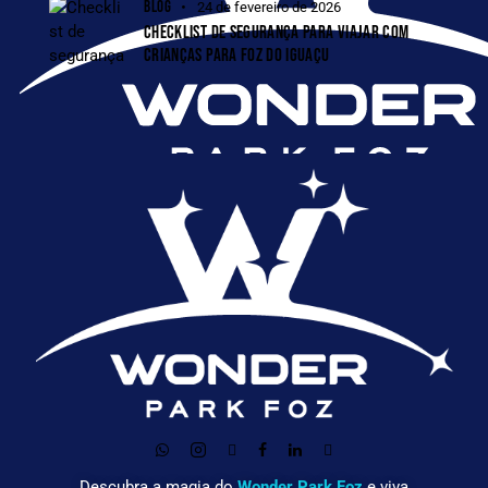
BLOG
24 de fevereiro de 2026
CHECKLIST DE SEGURANÇA PARA VIAJAR COM
CRIANÇAS PARA FOZ DO IGUAÇU
Descubra a magia do
Wonder Park Foz
e viva