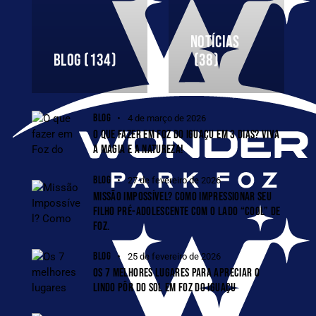
NOTÍCIAS
BLOG
(134)
(38)
BLOG
4 de março de 2026
O QUE FAZER EM FOZ DO IGUAÇU EM 3 DIAS? VIVA
A MAGIA E A NATUREZA!
BLOG
27 de fevereiro de 2026
MISSÃO IMPOSSÍVEL? COMO IMPRESSIONAR SEU
FILHO PRÉ-ADOLESCENTE COM O LADO “COOL” DE
FOZ.
BLOG
25 de fevereiro de 2026
OS 7 MELHORES LUGARES PARA APRECIAR O
LINDO PÔR DO SOL EM FOZ DO IGUAÇU