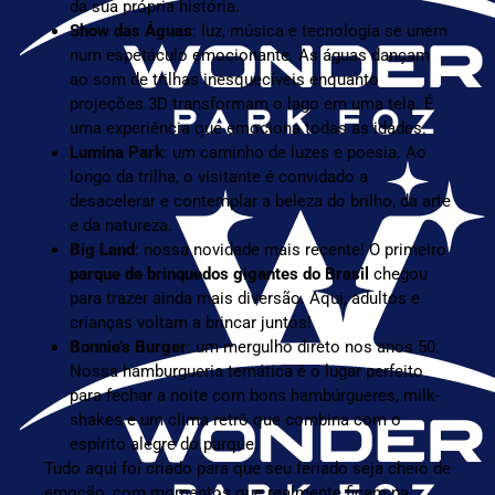
da sua própria história.
Show das Águas
: luz, música e tecnologia se unem
num espetáculo emocionante. As águas dançam
ao som de trilhas inesquecíveis enquanto
projeções 3D transformam o lago em uma tela. É
uma experiência que emociona todas as idades.
Lumina Park
: um caminho de luzes e poesia. Ao
longo da trilha, o visitante é convidado a
desacelerar e contemplar a beleza do brilho, da arte
e da natureza.
Big Land
: nossa novidade mais recente! O primeiro
parque de brinquedos gigantes do Brasil
chegou
para trazer ainda mais diversão. Aqui, adultos e
crianças voltam a brincar juntos!
Bonnie’s Burger
: um mergulho direto nos anos 50.
Nossa hamburgueria temática é o lugar perfeito
para fechar a noite com bons hambúrgueres, milk-
shakes e um clima retrô que combina com o
espírito alegre do parque.
Tudo aqui foi criado para que seu feriado seja cheio de
emoção, com momentos que realmente ficam na