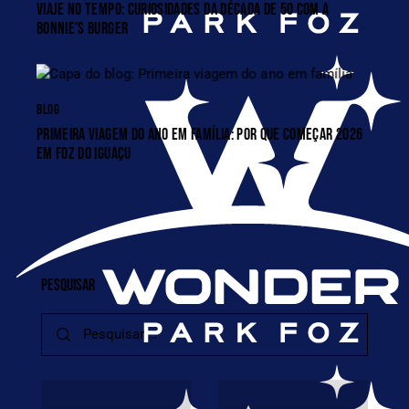
VIAJE NO TEMPO: CURIOSIDADES DA DÉCADA DE 50 COM A
BONNIE’S BURGER
BLOG
PRIMEIRA VIAGEM DO ANO EM FAMÍLIA: POR QUE COMEÇAR 2026
EM FOZ DO IGUAÇU
PESQUISAR