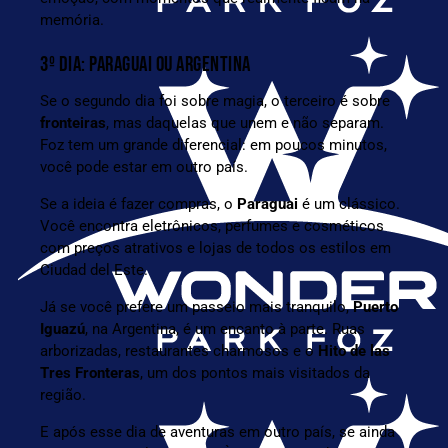
memória.
3º DIA: PARAGUAI OU ARGENTINA
Se o segundo dia foi sobre magia, o terceiro é sobre
fronteiras
, mas daquelas que unem e não separam.
Foz tem um grande diferencial: em poucos minutos,
você pode estar em outro país.
Se a ideia é fazer compras, o
Paraguai
é um clássico.
Você encontra eletrônicos, perfumes e cosméticos
com preços atrativos e lojas de todos os estilos em
Ciudad del Este.
Já se você prefere um passeio mais tranquilo,
Puerto
Iguazú
, na Argentina, é um encanto à parte. Ruas
arborizadas, restaurantes charmosos e o
Hito de las
Tres Fronteras
, um dos pontos mais visitados da
região.
E após esse dia de aventuras em outro país, se ainda