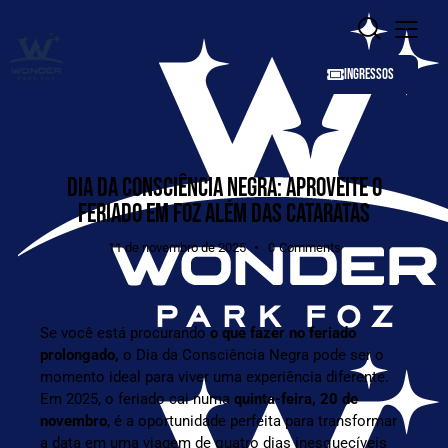
INGRESSOS
DIA DA CONSCIÊNCIA NEGRA: APROVEITE O
FERIADO EM FOZ ALÉM DAS CATARATAS
11 de novembro de 2025
0
Comments
Se você está procurando
o que fazer no feriado
prolongado,
o Dia da Consciência Negra pode ser o
momento ideal para viver uma experiência diferente.
Em 2025, o feriado cai numa
quinta-feira, 20 de
novembro
, é a oportunidade perfeita para transformar
a data em uma viagem de quatro dias inesquecíveis