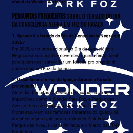
oficial do Wonder Park Foz
!
PERGUNTAS FREQUENTES
SOBRE O FERIADO DO DIA
DA CONSCIÊNCIA NEGRA EM FOZ DO IGUAÇU
1. Quando é o feriado do Dia da Consciência Negra em
2025?
Em 2025, o feriado nacional do Dia da Consciência
Negra será no dia 20 de novembro (quinta-feira), ideal
para quem quer aproveitar um feriado prolongado de
quatro dias em Foz do Iguaçu.
2. O que fazer em Foz do Iguaçu durante o feriado
prolongado?
Além das famosas Cataratas do Iguaçu, há atrações
imperdíveis como o Wonder Park Foz, o Parque das
Aves, a Usina de Itaipu e o Marco das Três
Fronteiras.Além das famosas Cataratas do Iguaçu, há
atrações imperdíveis como o Wonder Park Foz, o
Parque das Aves, a Usina de Itaipu e o Marco das Três
Fronteiras.