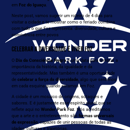
em
Foz do Iguaçu
.
Neste post, vamos sugerir um roteiro de 4 dias para
visitar a cidade e te mostrar como o feriado combina
com tudo o que Foz representa: diversidade, cultura e
convivência entre povos
CELEBRAR A DIVERSIDADE É VIVER FOZ
O
Dia da Consciência Negra
é uma data para lembrar a
importância da história, da igualdade e da
representatividade. Mas também é uma oportunidade
de
celebrar a força da diversidade
, algo que sentimos
em cada esquina quando estamos em Foz.
A cidade é um mosaico de origens, sotaques e
sabores. E é justamente esse espírito plural que se
reflete aqui no
Wonder Park Foz
. Nós acreditamos
que a arte e o entretenimento são
formas universais
de expressão
, capazes de unir pessoas de todas as
idades, culturas e trajetórias.