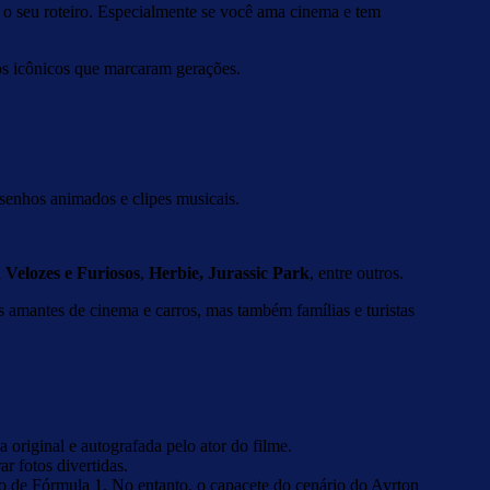
 o seu roteiro. Especialmente se você ama cinema e tem
ulos icônicos que marcaram gerações.
senhos animados e clipes musicais.
a
Velozes e Furiosos
,
Herbie,
Jurassic Park
, entre outros.
amantes de cinema e carros, mas também famílias e turistas
original e autografada pelo ator do filme.
r fotos divertidas.
ro de Fórmula 1. No entanto, o capacete do cenário do Ayrton