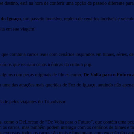
 destino, está na hora de conferir uma opção de passeio diferente para
 do Iguaçu
, um passeio imersivo, repleto de cenários incríveis e veíc
isita em sua viagem!
ue combina carros reais com cenários inspirados em filmes, séries, de
ários que recriam cenas icônicas da cultura pop.
e alguns com peças originais de filmes como,
De Volta para o Futuro
uma das atrações mais queridas de Foz do Iguaçu, atraindo não apenas 
ade pelos viajantes do Tripadvisor.
os, como o DeLorean de “De Volta para o Futuro”, que contém uma peça 
 os carros, mas também podem interagir com os cenários de filmes e tira
as expostas, todos os carros são reais e funcionam, com exceção do car