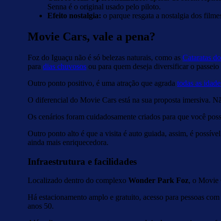
Senna é o original usado pelo piloto.
Efeito nostalgia:
o parque resgata a nostalgia dos filme
Movie Cars, vale a pena?
Foz do Iguaçu não é só belezas naturais, como as
Cataratas d
para
dias chuvosos
ou para quem deseja diversificar o passeio 
Outro ponto positivo, é uma atração que agrada
todas as idade
O diferencial do Movie Cars está na sua proposta imersiva. N
Os cenários foram cuidadosamente criados para que você possa
Outro ponto alto é que a visita é auto guiada, assim, é possíve
ainda mais enriquecedora.
Infraestrutura e facilidades
Localizado dentro do complexo
Wonder Park Foz
, o Movie 
Há estacionamento amplo e gratuito, acesso para pessoas co
anos 50.