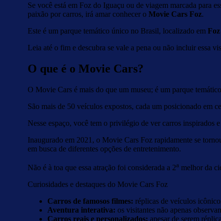
Se você está em Foz do Iguaçu ou de viagem marcada para esse
paixão por carros, irá amar conhecer o
Movie Cars Foz
.
Este é um parque temático único no Brasil, localizado em
Foz
Leia até o fim e descubra se vale a pena ou não incluir essa v
O que é o Movie Cars?
O Movie Cars é mais do que um museu; é um parque temático q
São mais de 50 veículos expostos, cada um posicionado em cen
Nesse espaço, você tem o privilégio de ver carros inspirados 
Inaugurado em 2021, o Movie Cars Foz rapidamente se tornou 
em busca de diferentes opções de entretenimento.
a
Não é à toa que essa atração foi considerada a 2
melhor da cid
Curiosidades e destaques do Movie Cars Foz
Carros de famosos filmes:
réplicas de veículos icônic
Aventura interativa:
os visitantes não apenas observam
Carros reais e personalizados:
apesar de serem réplic