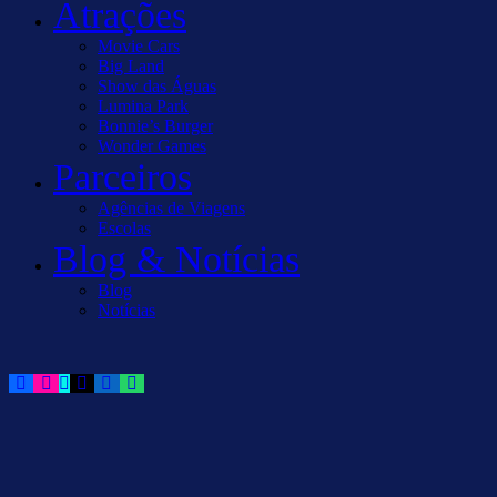
Atrações
Movie Cars
Big Land
Show das Águas
Lumina Park
Bonnie’s Burger
Wonder Games
Parceiros
Agências de Viagens
Escolas
Blog & Notícias
Blog
Notícias
facebook-
instagram
tik-
mail-
linkedin
whatsapp
1
tok
empty