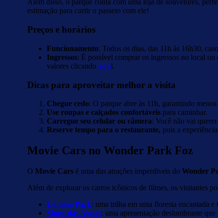
Além disso, o parque conta com uma loja de souvenires, perfe
estimação para curtir o passeio com ele!
Preços e horários
Funcionamento
: Todos os dias, das 11h às 16h30, caso
Ingressos
: É possível comprar os ingressos no local ou
valores clicando
aqu
i.
Dicas para aproveitar melhor a visita
Chegue cedo
: O parque abre às 11h, garantindo menos 
Use roupas e calçados confortáveis
para caminhar.
Carregue seu celular ou câmera
: Você não vai querer
Reserve tempo para o restaurante,
pois a experiência
Movie Cars no Wonder Park Foz
O
Movie Cars
é uma das atrações imperdíveis do
Wonder Pa
Além de explorar os carros icônicos de filmes, os visitantes p
Lumina Park
: uma trilha em uma floresta encantada e
Show das Águas
: uma apresentação deslumbrante que