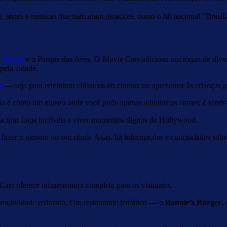
s, séries e músicas que marcaram gerações, como o hit nacional “Brasíl
o Iguaçu
e o Parque das Aves. O Movie Cars adiciona um toque de diversã
pela cidade.
s
— seja para relembrar clássicos do cinema ou apresentar às crianças 
ão é como um museu onde você pode apenas admirar os carros; é sentir
 tirar fotos incríveis e viver momentos dignos de Hollywood.
l fazer o passeio no seu ritmo. Aliás, há informações e curiosidades sob
Cars oferece infraestrutura completa para os visitantes.
m mobilidade reduzida. Um restaurante temático — o
Bonnie’s Burger
,