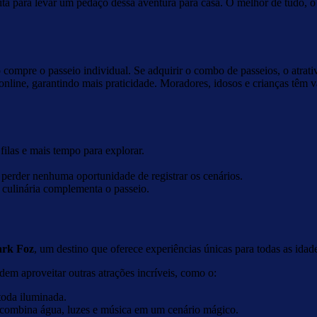
ita para levar um pedaço dessa aventura para casa. O melhor de tudo, 
 compre o passeio individual. Se adquirir o combo de passeios, o atrativ
 online, garantindo mais praticidade. Moradores, idosos e crianças têm
filas e mais tempo para explorar.
 perder nenhuma oportunidade de registrar os cenários.
 culinária complementa o passeio.
rk Foz
, um destino que oferece experiências únicas para todas as idad
odem aproveitar outras atrações incríveis, como o:
 toda iluminada.
 combina água, luzes e música em um cenário mágico.