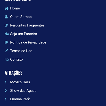
Home
Quem Somos
Perguntas Frequentes
Seja um Parceiro
Política de Privacidade
Termo de Uso
Contato
ATRAÇÕES
Movies Cars
Show das Águas
Lumina Park