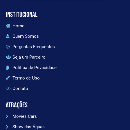
INSTITUCIONAL
Home
Quem Somos
Perguntas Frequentes
Seja um Parceiro
Política de Privacidade
Termo de Uso
Contato
ATRAÇÕES
Movies Cars
Show das Águas